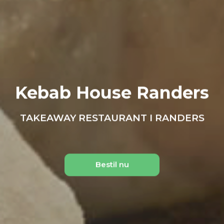
Kebab House Randers
Kebab House Randers
TAKEAWAY RESTAURANT I RANDERS
TAKEAWAY RESTAURANT I RANDERS
Bestil nu
Bestil nu