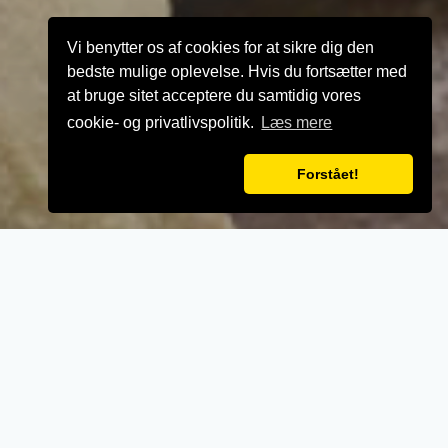
Vi benytter os af cookies for at sikre dig den
bedste mulige oplevelse. Hvis du fortsætter med
at bruge sitet acceptere du samtidig vores
cookie- og privatlivspolitik.
Læs mere
Forstået!
VELKOMMEN TIL
Kebab House Randers
- Når vi laver mad til vores kunder, lægger vi
vægt på kvalitet, service og renlighed.
- Stort udvalg i lækre oplevelser for ganen.