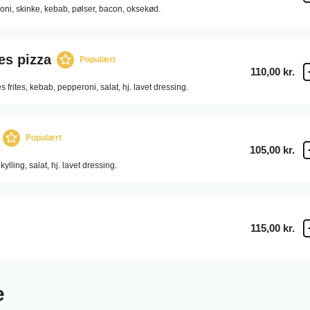
oni,
skinke,
kebab,
pølser,
bacon,
oksekød.
es pizza
Populært
110,00 kr.
 frites,
kebab,
pepperoni,
salat,
hj. lavet dressing.
Populært
105,00 kr.
kylling,
salat,
hj. lavet dressing.
115,00 kr.
e