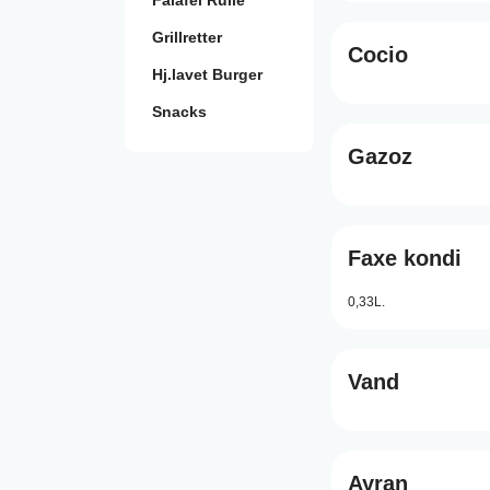
Falafel Rulle
Grillretter
Cocio
Hj.lavet Burger
Snacks
Gazoz
Faxe kondi
0,33L.
Vand
Ayran