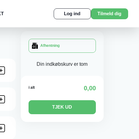
KT
Log ind
Tilmeld dig
Afhentning
Din indkøbskurv er tom
0,00
i alt
TJEK UD